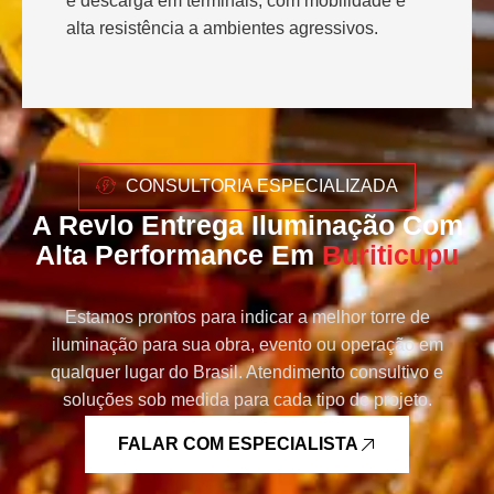
e descarga em terminais, com mobilidade e
alta resistência a ambientes agressivos.
CONSULTORIA ESPECIALIZADA
A Revlo Entrega Iluminação Com
Alta Performance Em
Buriticupu
Estamos prontos para indicar a melhor torre de
iluminação para sua obra, evento ou operação em
qualquer lugar do Brasil. Atendimento consultivo e
soluções sob medida para cada tipo de projeto.
FALAR COM ESPECIALISTA