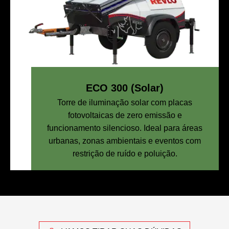
ECO 300 (Solar)
Torre de iluminação solar com placas
fotovoltaicas de zero emissão e
funcionamento silencioso. Ideal para áreas
urbanas, zonas ambientais e eventos com
restrição de ruído e poluição.