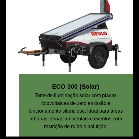
ECO 300 (Solar)
Torre de iluminação solar com placas
fotovoltaicas de zero emissão e
funcionamento silencioso. Ideal para áreas
urbanas, zonas ambientais e eventos com
restrição de ruído e poluição.