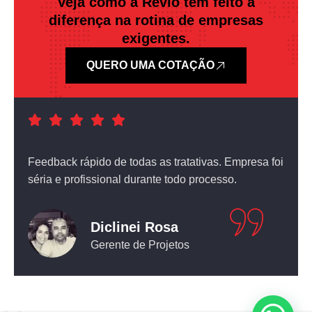
Veja como a Revlo tem feito a
diferença na rotina de empresas
exigentes.
QUERO UMA COTAÇÃO
a foi
Atendimento nota dez! O equipamento que comprei
não deixou nada a desejar.
Leticia Pediconi
Engenheira Civil