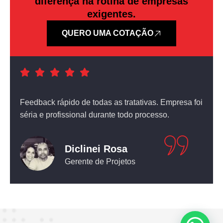
diferença na rotina de empresas
exigentes.
QUERO UMA COTAÇÃO
a foi
Atendimento nota dez! O equipamento que comprei
não deixou nada a desejar.
Leticia Pediconi
Engenheira Civil