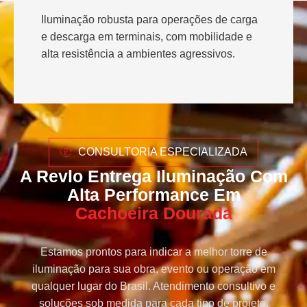
Iluminação robusta para operações de carga
e descarga em terminais, com mobilidade e
alta resistência a ambientes agressivos.
CONSULTORIA ESPECIALIZADA
A Revlo Entrega Iluminação Com
Alta Performance Em
Cachoeira Dourada
Estamos prontos para indicar a melhor torre de
iluminação para sua obra, evento ou operação em
qualquer lugar do Brasil. Atendimento consultivo e
soluções sob medida para cada tipo de projeto.