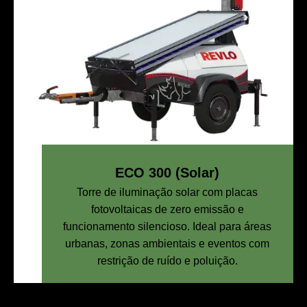
ECO 300 (Solar)
Torre de iluminação solar com placas
fotovoltaicas de zero emissão e
funcionamento silencioso. Ideal para áreas
urbanas, zonas ambientais e eventos com
restrição de ruído e poluição.