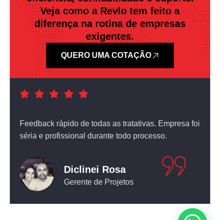
Veja como a Revlo tem feito a
diferença na rotina de empresas
exigentes.
QUERO UMA COTAÇÃO
a foi
Atendimento nota dez! O equipamento que comprei
não deixou nada a desejar.
Leticia Pediconi
Engenheira Civil