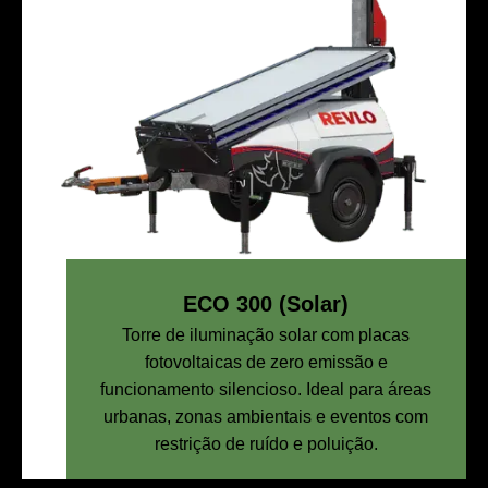
ECO 300 (Solar)
Torre de iluminação solar com placas
fotovoltaicas de zero emissão e
funcionamento silencioso. Ideal para áreas
urbanas, zonas ambientais e eventos com
restrição de ruído e poluição.