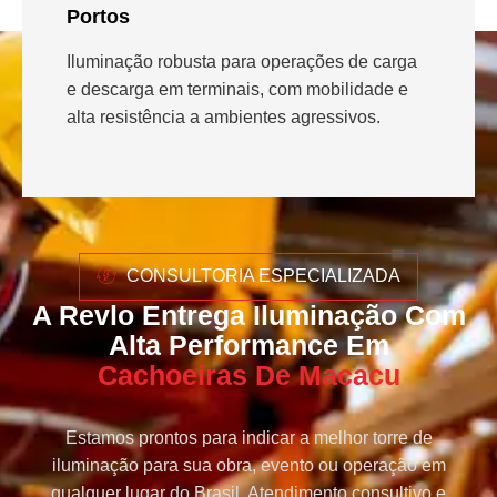
Portos
Iluminação robusta para operações de carga
e descarga em terminais, com mobilidade e
alta resistência a ambientes agressivos.
CONSULTORIA ESPECIALIZADA
A Revlo Entrega Iluminação Com
Alta Performance Em
Cachoeiras De Macacu
Estamos prontos para indicar a melhor torre de
iluminação para sua obra, evento ou operação em
qualquer lugar do Brasil. Atendimento consultivo e