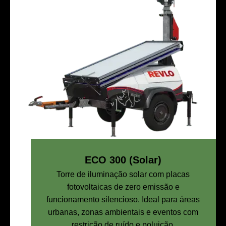
ECO 300 (Solar)
Torre de iluminação solar com placas
fotovoltaicas de zero emissão e
funcionamento silencioso. Ideal para áreas
urbanas, zonas ambientais e eventos com
restrição de ruído e poluição.