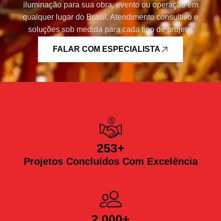
iluminação para sua obra, evento ou operação em
qualquer lugar do Brasil. Atendimento consultivo e
soluções sob medida para cada tipo de projeto.
FALAR COM ESPECIALISTA
253
+
Projetos Concluídos Com Excelência
2.000
+