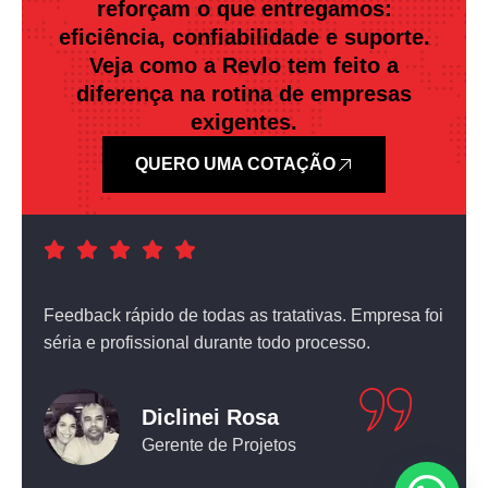
reforçam o que entregamos:
eficiência, confiabilidade e suporte.
Veja como a Revlo tem feito a
diferença na rotina de empresas
exigentes.
QUERO UMA COTAÇÃO
a foi
Atendimento nota dez! O equipamento que comprei
não deixou nada a desejar.
Leticia Pediconi
Engenheira Civil