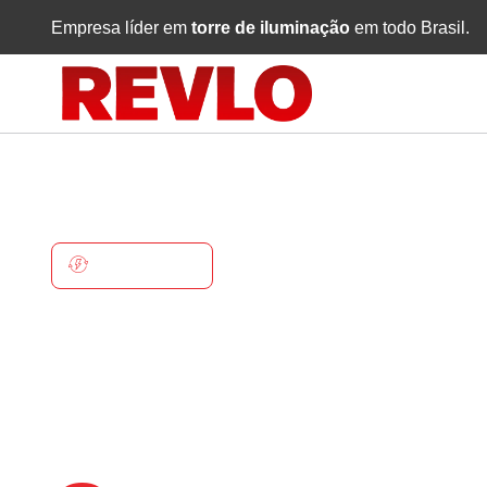
Empresa líder em
torre de iluminação
em todo Brasil.
CAETANOS
Torre De
Iluminaçã