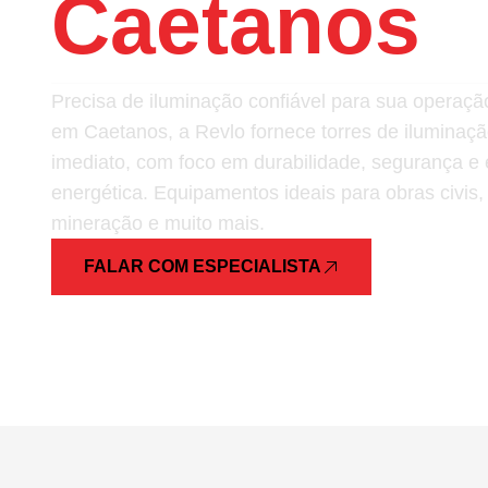
Caetanos
Precisa de iluminação confiável para sua opera
em Caetanos, a Revlo fornece torres de iluminaçã
imediato, com foco em durabilidade, segurança e e
energética. Equipamentos ideais para obras civis,
mineração e muito mais.
FALAR COM ESPECIALISTA