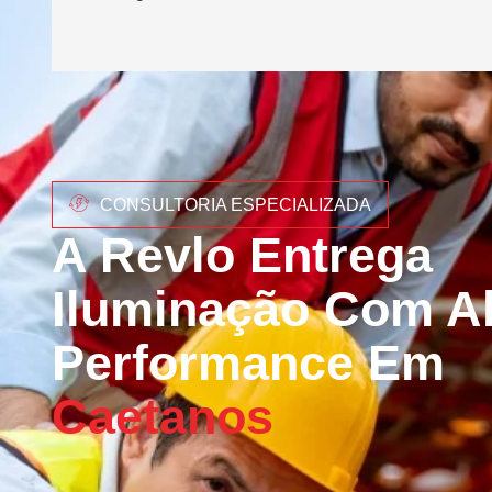
CONSULTORIA ESPECIALIZADA
A Revlo Entrega
Iluminação Com Al
Performance Em
Caetanos