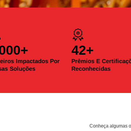
.000
+
42
+
eiros Impactados Por
Prêmios E Certificaç
sas Soluções
Reconhecidas
Conheça algumas op