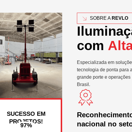
SOBRE A
REVLO
Iluminaç
com
Alt
Especializada em soluçõe
tecnologia de ponta para 
grande porte e operações 
Brasil.
SUCESSO EM
Reconheciment
PROJETOS!
nacional no set