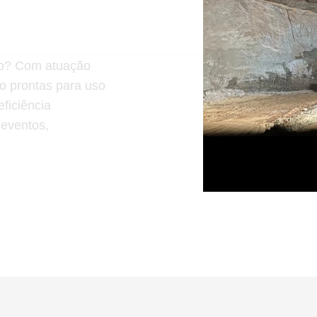
ção? Com atuação
o prontas para uso
ficiência
 eventos,