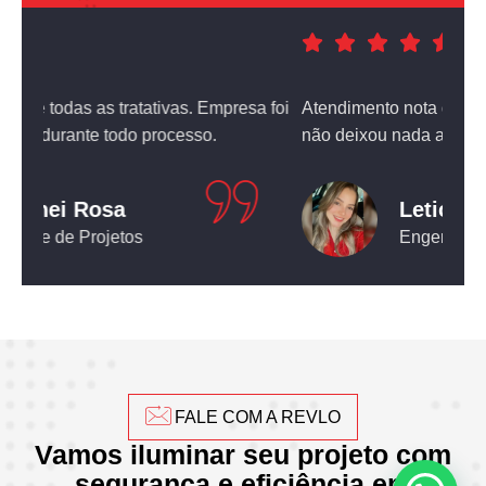
a foi
Atendimento nota dez! O equipamento que comprei
não deixou nada a desejar.
Leticia Pediconi
Engenheira Civil
FALE COM A REVLO
Vamos iluminar seu projeto com
segurança e eficiência em