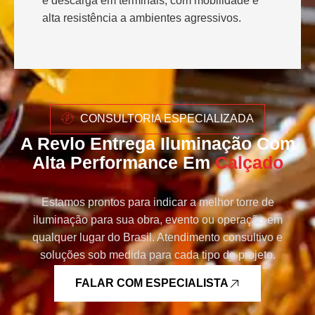
e descarga em terminais, com mobilidade e
alta resistência a ambientes agressivos.
CONSULTORIA ESPECIALIZADA
A Revlo Entrega Iluminação Com
Alta Performance Em
Calçado
Estamos prontos para indicar a melhor torre de
iluminação para sua obra, evento ou operação em
qualquer lugar do Brasil. Atendimento consultivo e
soluções sob medida para cada tipo de projeto.
FALAR COM ESPECIALISTA