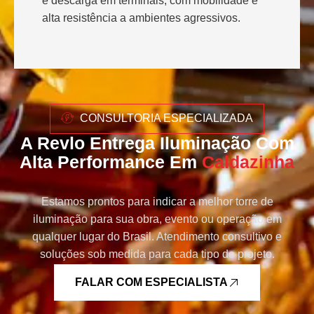
e descarga em terminais, com mobilidade e
alta resistência a ambientes agressivos.
CONSULTORIA ESPECIALIZADA
A Revlo Entrega Iluminação Com
Alta Performance Em
Caldazinha
Estamos prontos para indicar a melhor torre de
iluminação para sua obra, evento ou operação em
qualquer lugar do Brasil. Atendimento consultivo e
soluções sob medida para cada tipo de projeto.
FALAR COM ESPECIALISTA