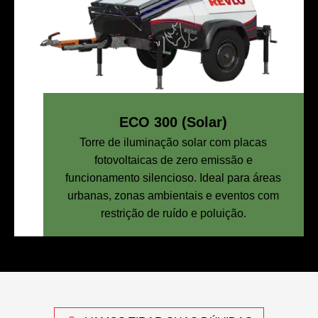
ECO 300 (Solar)
Torre de iluminação solar com placas
fotovoltaicas de zero emissão e
funcionamento silencioso. Ideal para áreas
urbanas, zonas ambientais e eventos com
restrição de ruído e poluição.