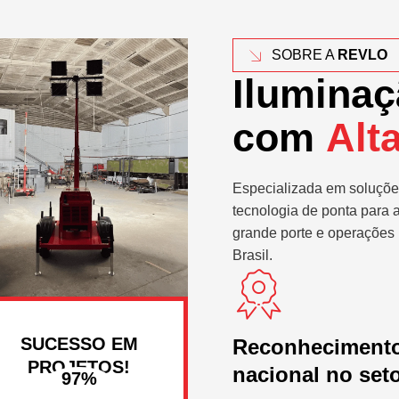
SOBRE A
REVLO
Iluminaç
com
Alt
Especializada em soluçõe
tecnologia de ponta para 
grande porte e operações 
Brasil.
SUCESSO EM
Reconheciment
PROJETOS!
nacional no set