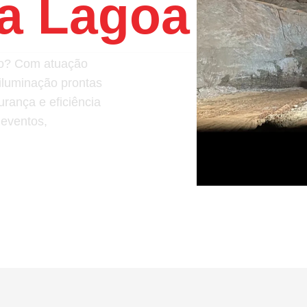
a Lagoa
ção? Com atuação
iluminação prontas
rança e eficiência
 eventos,