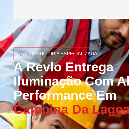
CONSULTORIA ESPECIALIZADA
A Revlo Entrega
Iluminação Com Al
Performance Em
Campina Da Lago