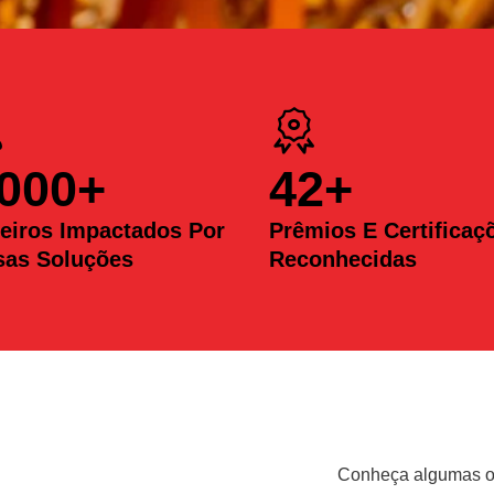
.000
+
42
+
eiros Impactados Por
Prêmios E Certificaç
sas Soluções
Reconhecidas
Conheça algumas op