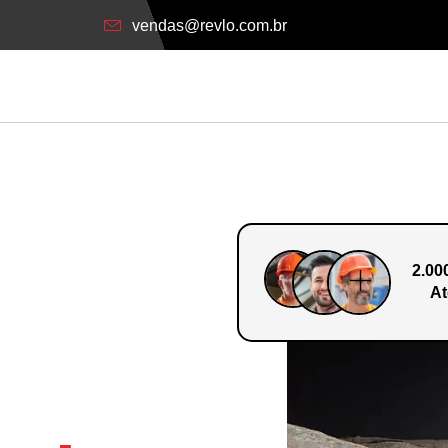
vendas@revlo.com.br
2.00
At
o Em