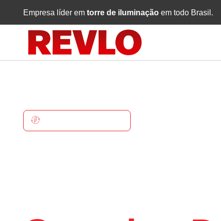
Empresa líder em
torre de iluminação
em todo Brasil.
CAMPINA DA LAGOA
Torre De
Iluminaçã