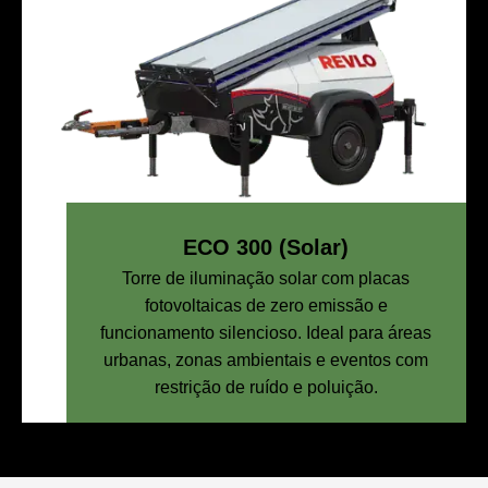
ECO 300 (Solar)
Torre de iluminação solar com placas
fotovoltaicas de zero emissão e
funcionamento silencioso. Ideal para áreas
urbanas, zonas ambientais e eventos com
restrição de ruído e poluição.