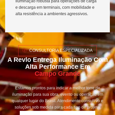
Iluminação robusta para operações de carga
e descarga em terminais, com mobilidade e
alta resistência a ambientes agressivos.
CONSULTORIA ESPECIALIZADA
A Revlo Entrega Iluminação Com
Alta Performance Em
Campo Grande
Estamos prontos para indicar a melhor torre de
iluminação para sua obra, evento ou operação em
qualquer lugar do Brasil. Atendimento consultivo e
soluções sob medida para cada tipo de projeto.