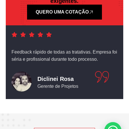
exigentes.
QUERO UMA COTAÇÃO
a foi
Atendimento nota dez! O equipamento que comprei
não deixou nada a desejar.
Leticia Pediconi
Engenheira Civil