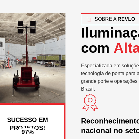
SOBRE A
REVLO
Iluminaç
com
Alt
Especializada em soluçõe
tecnologia de ponta para 
grande porte e operações 
Brasil.
SUCESSO EM
Reconheciment
PROJETOS!
nacional no set