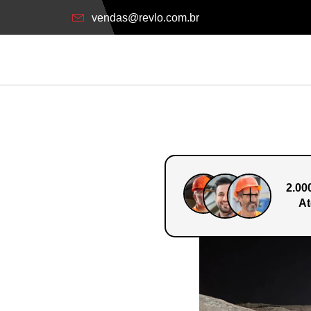
vendas@revlo.com.br
2.00
At
o Em