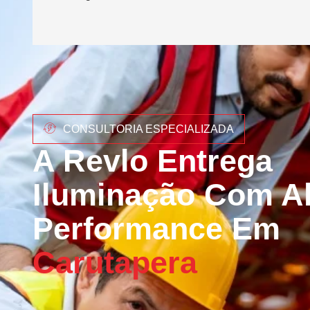
CONSULTORIA ESPECIALIZADA
A Revlo Entrega
Iluminação Com Al
Performance Em
Carutapera