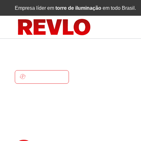
Empresa líder em
torre de iluminação
em todo Brasil.
CARUTAPERA
Torre De
Iluminaçã