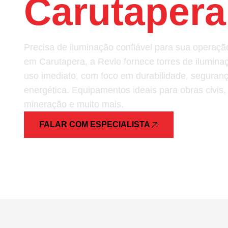
Carutapera
Precisa de iluminação confiável para sua opera
em Carutapera, a Revlo fornece torres de ilumina
uso imediato, com foco em durabilidade, segurança
energética. Equipamentos ideais para obras civis,
mineração e muito mais.
FALAR COM ESPECIALISTA