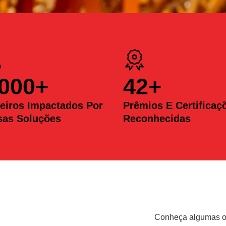
.000
+
42
+
eiros Impactados Por
Prêmios E Certificaç
sas Soluções
Reconhecidas
Conheça algumas op