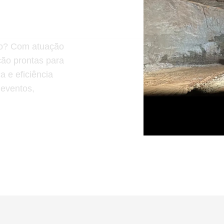
ção? Com atuação
ção prontas para
 e eficiência
 eventos,