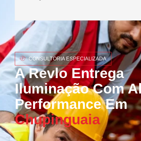
CONSULTORIA ESPECIALIZADA
A Revlo Entrega
Iluminação Com Al
Performance Em
Chupinguaia