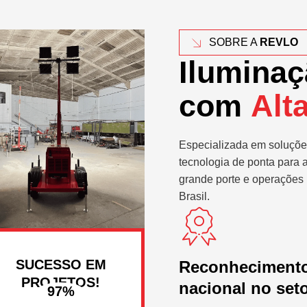
SOBRE A
REVLO
Iluminaç
com
Alt
Especializada em soluçõe
tecnologia de ponta para 
grande porte e operações 
Brasil.
SUCESSO EM
Reconheciment
PROJETOS!
nacional no set