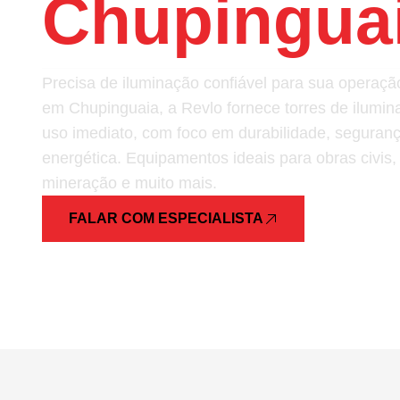
Chupingua
Precisa de iluminação confiável para sua opera
em Chupinguaia, a Revlo fornece torres de ilumin
uso imediato, com foco em durabilidade, segurança
energética. Equipamentos ideais para obras civis,
mineração e muito mais.
FALAR COM ESPECIALISTA