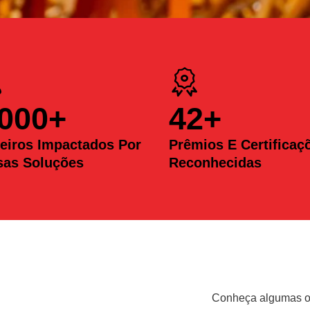
.000
+
42
+
eiros Impactados Por
Prêmios E Certificaç
sas Soluções
Reconhecidas
Conheça algumas op