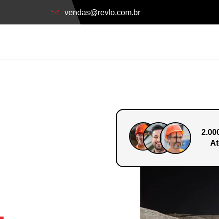
vendas@revlo.com.br
2.00
At
o Em