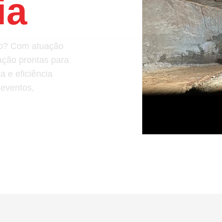
ia
ção? Com atuação
ação prontas para
 e eficiência
 eventos,