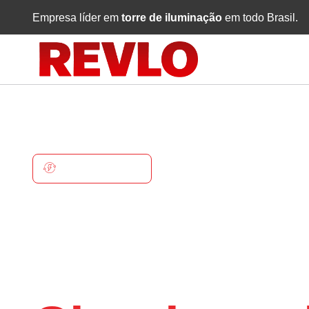
Empresa líder em
torre de iluminação
em todo Brasil.
CHUPINGUAIA
Torre De
Iluminaçã