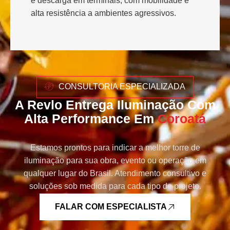
e descarga em terminais, com mobilidade e
alta resistência a ambientes agressivos.
CONSULTORIA ESPECIALIZADA
A Revlo Entrega Iluminação Com
Alta Performance Em
Coroatá
Estamos prontos para indicar a melhor torre de
iluminação para sua obra, evento ou operação em
qualquer lugar do Brasil. Atendimento consultivo e
soluções sob medida para cada tipo de projeto.
FALAR COM ESPECIALISTA