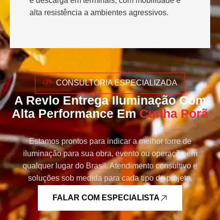
e descarga em terminais, com mobilidade e
alta resistência a ambientes agressivos.
CONSULTORIA ESPECIALIZADA
A Revlo Entrega Iluminação Com
Alta Performance Em
Cunha Porã
Estamos prontos para indicar a melhor torre de
iluminação para sua obra, evento ou operação em
qualquer lugar do Brasil. Atendimento consultivo e
soluções sob medida para cada tipo de projeto.
FALAR COM ESPECIALISTA