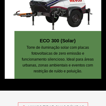
ECO 300 (Solar)
Torre de iluminação solar com placas
fotovoltaicas de zero emissão e
funcionamento silencioso. Ideal para áreas
urbanas, zonas ambientais e eventos com
restrição de ruído e poluição.