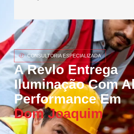
CONSULTORIA ESPECIALIZADA
A Revlo Entrega
Iluminação Com Al
Performance Em
Dom Joaquim