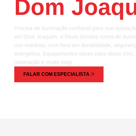
Dom Joaq
Precisa de iluminação confiável para sua opera
em Dom Joaquim, a Revlo fornece torres de ilumi
uso imediato, com foco em durabilidade, segurança
energética. Equipamentos ideais para obras civis,
mineração e muito mais.
FALAR COM ESPECIALISTA