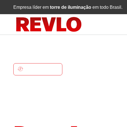
Empresa líder em
torre de iluminação
em todo Brasil.
DOM JOAQUIM
Torre De
Iluminaçã