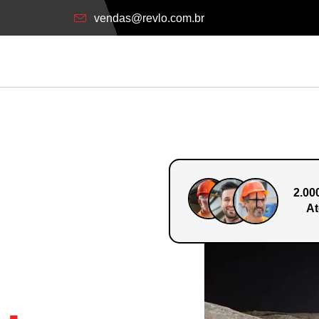
vendas@revlo.com.br
2.00
At
o Em