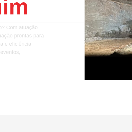
uim
ção? Com atuação
nação prontas para
 e eficiência
 eventos,