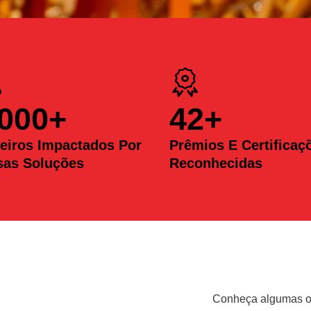
.000
+
42
+
eiros Impactados Por
Prêmios E Certificaç
sas Soluções
Reconhecidas
Conheça algumas op