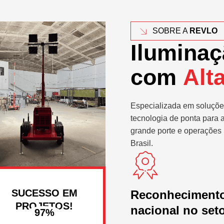
SOBRE A
REVLO
Iluminaç
com
Alt
Especializada em soluçõe
tecnologia de ponta para 
grande porte e operações 
Brasil.
SUCESSO EM
Reconheciment
PROJETOS!
nacional no set