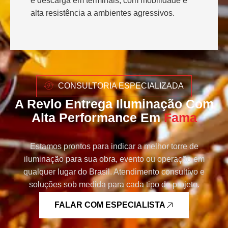
e descarga em terminais, com mobilidade e
alta resistência a ambientes agressivos.
CONSULTORIA ESPECIALIZADA
A Revlo Entrega Iluminação Com
Alta Performance Em
Fama
Estamos prontos para indicar a melhor torre de
iluminação para sua obra, evento ou operação em
qualquer lugar do Brasil. Atendimento consultivo e
soluções sob medida para cada tipo de projeto.
FALAR COM ESPECIALISTA