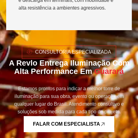
e descarga em terminais, com mobilidade e
alta resistência a ambientes agressivos.
CONSULTORIA ESPECIALIZADA
A Revlo Entrega Iluminação Com
Alta Performance Em
Guarará
Estamos prontos para indicar a melhor torre de
iluminação para sua obra, evento ou operação em
qualquer lugar do Brasil. Atendimento consultivo e
soluções sob medida para cada tipo de projeto.
FALAR COM ESPECIALISTA