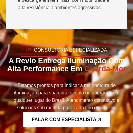
e descarga em terminais, com mobilidade e
alta resistência a ambientes agressivos.
CONSULTORIA ESPECIALIZADA
A Revlo Entrega Iluminação Com
Alta Performance Em
Guarda-Mor
Estamos prontos para indicar a melhor torre de
iluminação para sua obra, evento ou operação em
qualquer lugar do Brasil. Atendimento consultivo e
soluções sob medida para cada tipo de projeto.
FALAR COM ESPECIALISTA