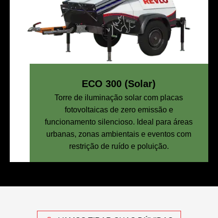
ECO 300 (Solar)
Torre de iluminação solar com placas
fotovoltaicas de zero emissão e
funcionamento silencioso. Ideal para áreas
urbanas, zonas ambientais e eventos com
restrição de ruído e poluição.