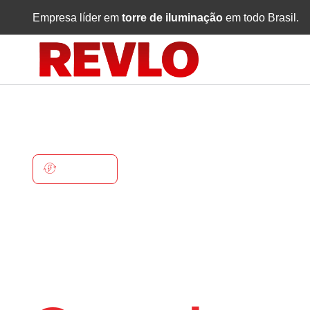
Empresa líder em
torre de iluminação
em todo Brasil.
GURUPI
Torre De
Iluminaçã