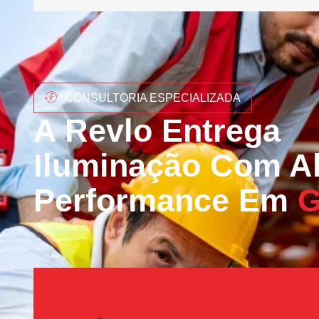
CONSULTORIA ESPECIALIZADA
A Revlo Entrega
Iluminação Com Al
Performance Em
G