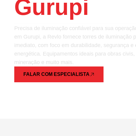
Gurupi
Precisa de iluminação confiável para sua opera
em Gurupi, a Revlo fornece torres de iluminação 
imediato, com foco em durabilidade, segurança e e
energética. Equipamentos ideais para obras civis,
mineração e muito mais.
FALAR COM ESPECIALISTA