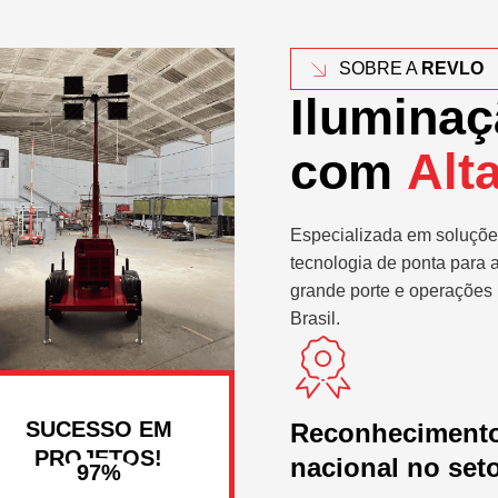
SOBRE A
REVLO
Iluminaç
com
Alt
Especializada em soluçõe
tecnologia de ponta para 
grande porte e operações 
Brasil.
SUCESSO EM
Reconheciment
PROJETOS!
nacional no set