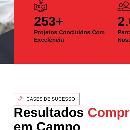
253
+
2
Projetos Concluídos Com
Parc
Excelência
Nos
CASES DE SUCESSO
Resultados
Compr
em Campo