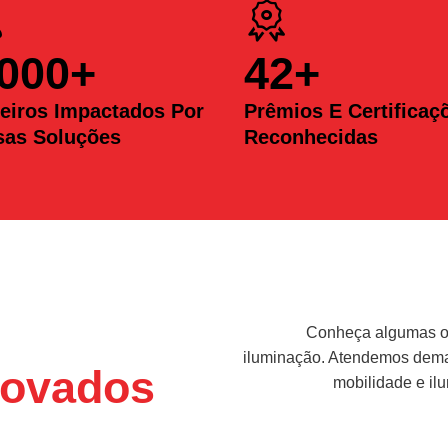
.000
+
42
+
eiros Impactados Por
Prêmios E Certificaç
sas Soluções
Reconhecidas
Conheça algumas op
iluminação. Atendemos deman
ovados
mobilidade e il