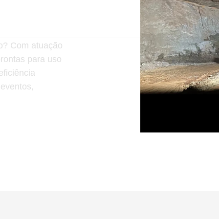
ção? Com atuação
prontas para uso
ficiência
 eventos,