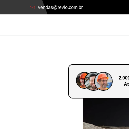
vendas@revlo.com.br
2.00
At
o Em