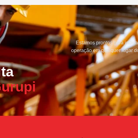
Estamos prontos para indica
operação em qualquer lugar do
ta
urupi