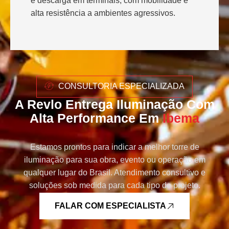
e descarga em terminais, com mobilidade e
alta resistência a ambientes agressivos.
CONSULTORIA ESPECIALIZADA
A Revlo Entrega Iluminação Com
Alta Performance Em
Ibema
Estamos prontos para indicar a melhor torre de
iluminação para sua obra, evento ou operação em
qualquer lugar do Brasil. Atendimento consultivo e
soluções sob medida para cada tipo de projeto.
FALAR COM ESPECIALISTA