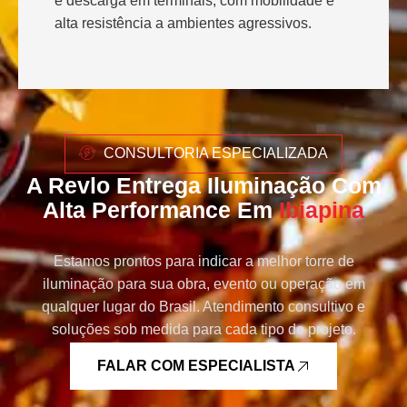
e descarga em terminais, com mobilidade e
alta resistência a ambientes agressivos.
CONSULTORIA ESPECIALIZADA
A Revlo Entrega Iluminação Com
Alta Performance Em
Ibiapina
Estamos prontos para indicar a melhor torre de
iluminação para sua obra, evento ou operação em
qualquer lugar do Brasil. Atendimento consultivo e
soluções sob medida para cada tipo de projeto.
FALAR COM ESPECIALISTA