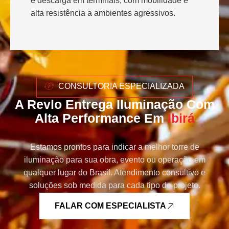
e descarga em terminais, com mobilidade e
alta resistência a ambientes agressivos.
CONSULTORIA ESPECIALIZADA
A Revlo Entrega Iluminação Com
Alta Performance Em
Ibirá
Estamos prontos para indicar a melhor torre de
iluminação para sua obra, evento ou operação em
qualquer lugar do Brasil. Atendimento consultivo e
soluções sob medida para cada tipo de projeto.
FALAR COM ESPECIALISTA