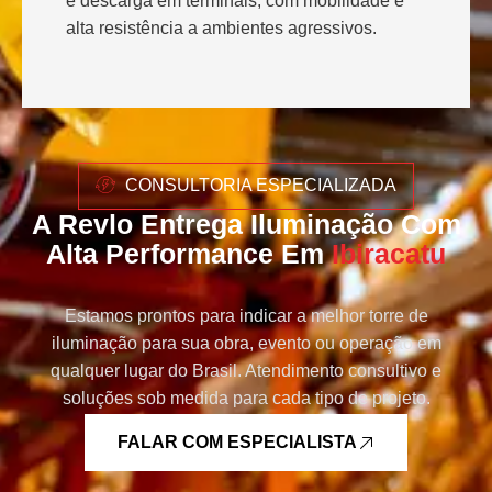
e descarga em terminais, com mobilidade e
alta resistência a ambientes agressivos.
CONSULTORIA ESPECIALIZADA
A Revlo Entrega Iluminação Com
Alta Performance Em
Ibiracatu
Estamos prontos para indicar a melhor torre de
iluminação para sua obra, evento ou operação em
qualquer lugar do Brasil. Atendimento consultivo e
soluções sob medida para cada tipo de projeto.
FALAR COM ESPECIALISTA