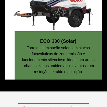
ECO 300 (Solar)
Torre de iluminação solar com placas
fotovoltaicas de zero emissão e
funcionamento silencioso. Ideal para áreas
urbanas, zonas ambientais e eventos com
restrição de ruído e poluição.