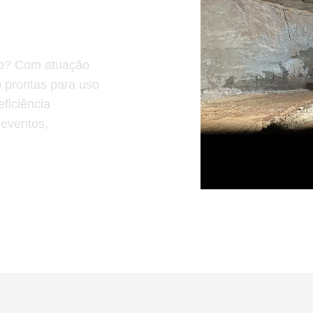
ção? Com atuação
o prontas para uso
ficiência
 eventos,