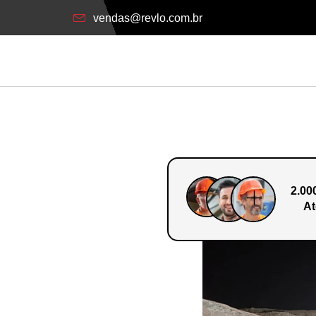
vendas@revlo.com.br
2.00
At
o Em