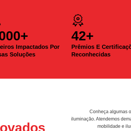
.000
+
42
+
eiros Impactados Por
Prêmios E Certificaç
sas Soluções
Reconhecidas
Conheça algumas op
iluminação. Atendemos deman
ovados
mobilidade e il