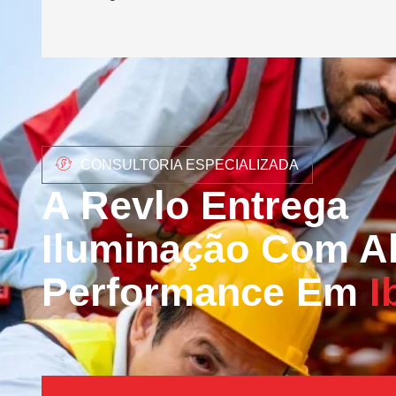
CONSULTORIA ESPECIALIZADA
A Revlo Entrega
Iluminação Com Al
Performance Em
I