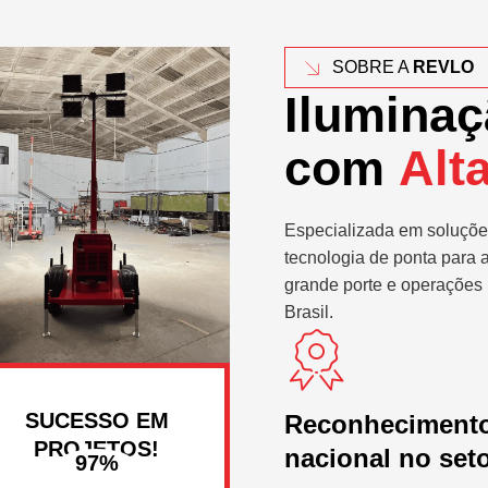
SOBRE A
REVLO
Iluminaç
com
Alt
Especializada em soluçõe
tecnologia de ponta para 
grande porte e operações 
Brasil.
SUCESSO EM
Reconheciment
PROJETOS!
nacional no set