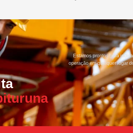
Estamos prontos para indica
operação em qualquer lugar do
ta
bituruna