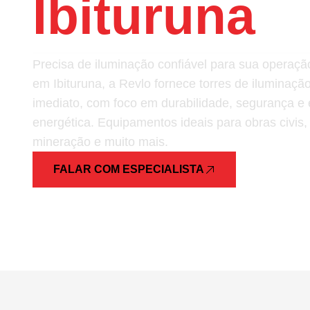
Ibituruna
Precisa de iluminação confiável para sua opera
em Ibituruna, a Revlo fornece torres de iluminaçã
imediato, com foco em durabilidade, segurança e e
energética. Equipamentos ideais para obras civis,
mineração e muito mais.
FALAR COM ESPECIALISTA