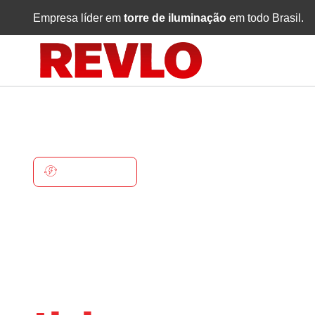
Empresa líder em
torre de iluminação
em todo Brasil.
IBITURUNA
Torre De
Iluminaçã