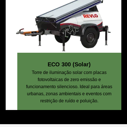
ECO 300 (Solar)
Torre de iluminação solar com placas
fotovoltaicas de zero emissão e
funcionamento silencioso. Ideal para áreas
urbanas, zonas ambientais e eventos com
restrição de ruído e poluição.