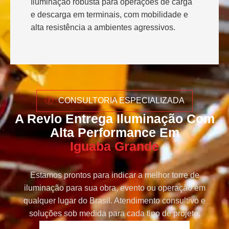
Iluminação robusta para operações de carga
e descarga em terminais, com mobilidade e
alta resistência a ambientes agressivos.
CONSULTORIA ESPECIALIZADA
A Revlo Entrega Iluminação Com
Alta Performance Em
Iguaba Grande
Estamos prontos para indicar a melhor torre de
iluminação para sua obra, evento ou operação em
qualquer lugar do Brasil. Atendimento consultivo e
soluções sob medida para cada tipo de projeto.