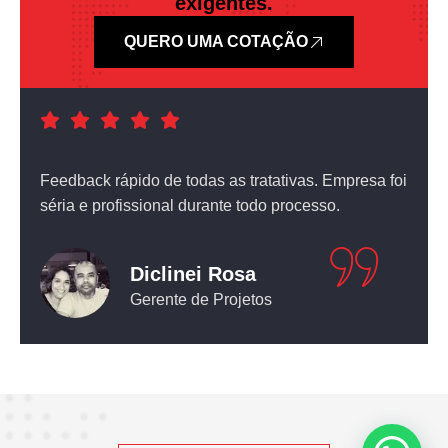
exigentes.
QUERO UMA COTAÇÃO
a foi
Atendimento nota dez! O equipamento que comprei
não deixou nada a desejar.
Leticia Pediconi
Engenheira Civil