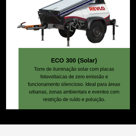
ECO 300 (Solar)
Torre de iluminação solar com placas
fotovoltaicas de zero emissão e
funcionamento silencioso. Ideal para áreas
urbanas, zonas ambientais e eventos com
restrição de ruído e poluição.