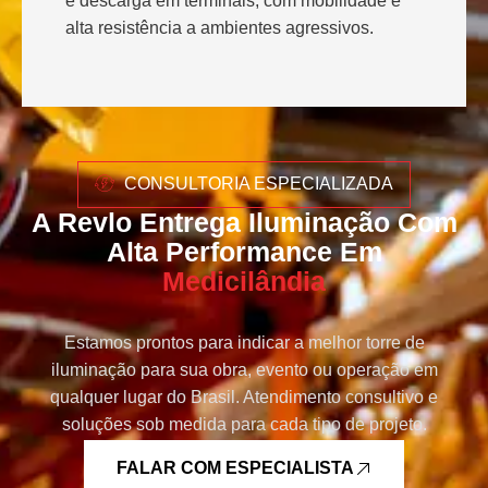
e descarga em terminais, com mobilidade e
alta resistência a ambientes agressivos.
CONSULTORIA ESPECIALIZADA
A Revlo Entrega Iluminação Com
Alta Performance Em
Medicilândia
Estamos prontos para indicar a melhor torre de
iluminação para sua obra, evento ou operação em
qualquer lugar do Brasil. Atendimento consultivo e
soluções sob medida para cada tipo de projeto.
FALAR COM ESPECIALISTA