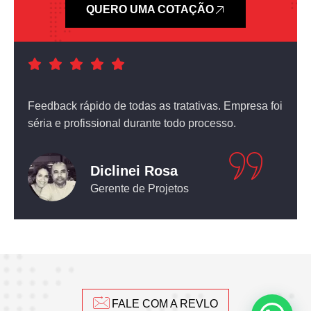
QUERO UMA COTAÇÃO
a foi
Atendimento nota dez! O equipamento que comprei
não deixou nada a desejar.
Leticia Pediconi
Engenheira Civil
FALE COM A REVLO