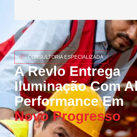
CONSULTORIA ESPECIALIZADA
A Revlo Entrega
Iluminação Com Al
Performance Em
Novo Progresso