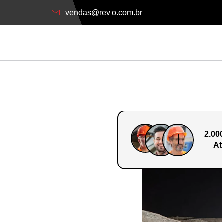
vendas@revlo.com.br
2.00
At
o Em