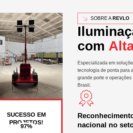
SOBRE A
REVLO
Iluminaç
com
Alt
Especializada em soluçõe
tecnologia de ponta para 
grande porte e operações 
Brasil.
SUCESSO EM
Reconheciment
PROJETOS!
nacional no set