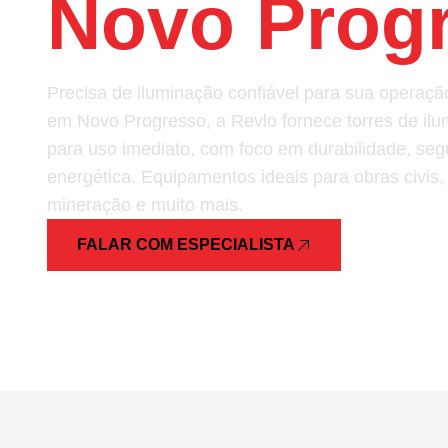
Novo Prog
Precisa de iluminação confiável para sua opera
em Novo Progresso, a Revlo fornece torres de il
para uso imediato, com foco em durabilidade, segu
energética. Equipamentos ideais para obras civis,
mineração e muito mais.
FALAR COM ESPECIALISTA