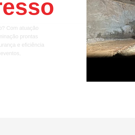
resso
ção? Com atuação
uminação prontas
rança e eficiência
 eventos,