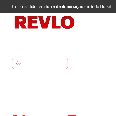
Empresa líder em
torre de iluminação
em todo Brasil.
NOVO PROGRESSO
Torre De
Iluminaçã