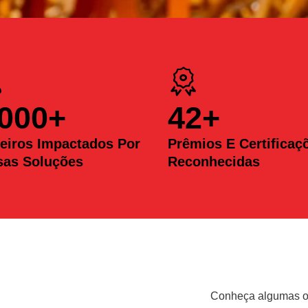
.000
+
42
+
eiros Impactados Por
Prêmios E Certificaç
sas Soluções
Reconhecidas
Conheça algumas op