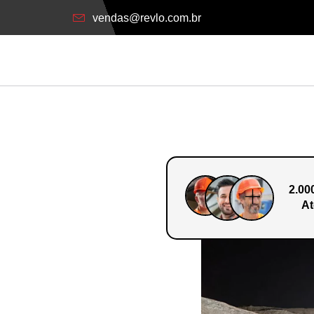
vendas@revlo.com.br
2.00
At
o Em