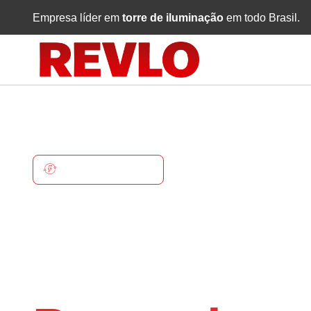
Empresa líder em
torre de iluminação
em todo Brasil.
PARANAIGUARA
Torre De
Iluminaçã