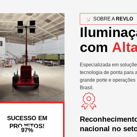
SOBRE A
REVLO
Iluminaç
com
Alt
Especializada em soluçõe
tecnologia de ponta para 
grande porte e operações 
Brasil.
SUCESSO EM
Reconheciment
PROJETOS!
nacional no set