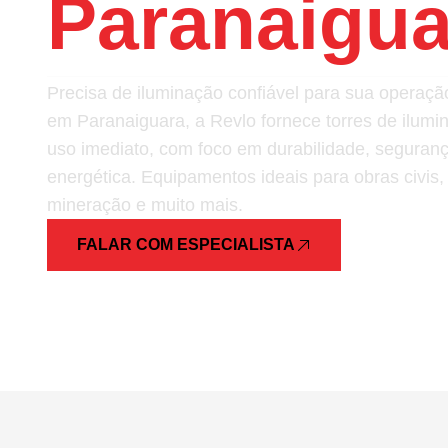
Paranaigua
Precisa de iluminação confiável para sua opera
em Paranaiguara, a Revlo fornece torres de ilumi
uso imediato, com foco em durabilidade, segurança
energética. Equipamentos ideais para obras civis,
mineração e muito mais.
FALAR COM ESPECIALISTA