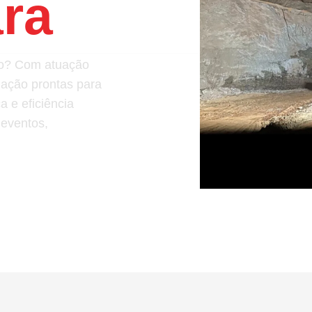
ra
ção? Com atuação
nação prontas para
 e eficiência
 eventos,