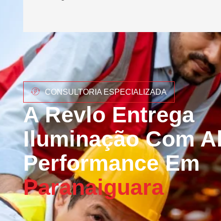
CONSULTORIA ESPECIALIZADA
A Revlo Entrega
Iluminação Com Al
Performance Em
Paranaiguara