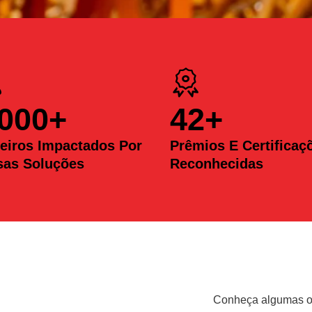
.000
+
42
+
eiros Impactados Por
Prêmios E Certificaç
sas Soluções
Reconhecidas
Conheça algumas op