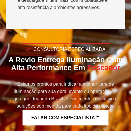
e descarga em terminais, com mobilidade e
alta resistência a ambientes agressivos.
CONSULTORIA ESPECIALIZADA
A Revlo Entrega Iluminação Com
Alta Performance Em
Pescador
Estamos prontos para indicar a melhor torre de
iluminação para sua obra, evento ou operação em
qualquer lugar do Brasil. Atendimento consultivo e
soluções sob medida para cada tipo de projeto.
FALAR COM ESPECIALISTA