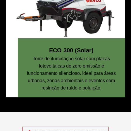
ECO 300 (Solar)
Torre de iluminação solar com placas
fotovoltaicas de zero emissão e
funcionamento silencioso. Ideal para áreas
urbanas, zonas ambientais e eventos com
restrição de ruído e poluição.