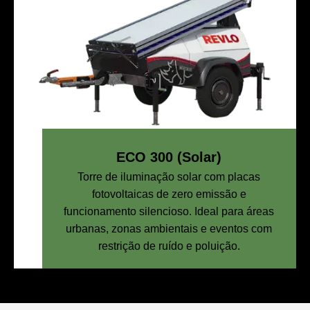
ECO 300 (Solar)
Torre de iluminação solar com placas
fotovoltaicas de zero emissão e
funcionamento silencioso. Ideal para áreas
urbanas, zonas ambientais e eventos com
restrição de ruído e poluição.