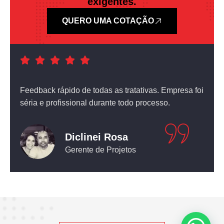
exigentes.
QUERO UMA COTAÇÃO
a foi
Atendimento nota dez! O equipamento que comprei
não deixou nada a desejar.
Leticia Pediconi
Engenheira Civil