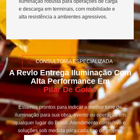
Iluminação robusta para operações de carga
e descarga em terminais, com mobilidade e
alta resistência a ambientes agressivos.
CONSULTORIA ESPECIALIZADA
A Revlo Entrega Iluminação Com
Alta Performance Em
Pilar De Goiás
Estamos prontos para indicar a melhor torre de
iluminação para sua obra, evento ou operação em
qualquer lugar do Brasil. Atendimento consultivo e
soluções sob medida para cada tipo de projeto.