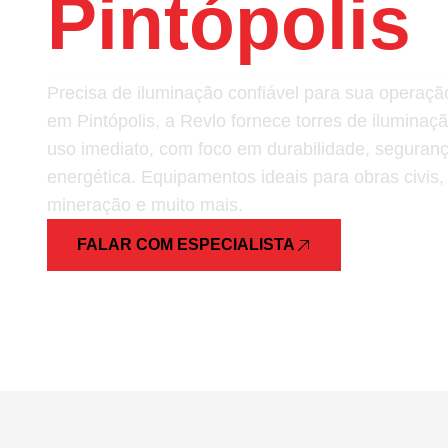
Pintópolis
Precisa de iluminação confiável para sua opera
em Pintópolis, a Revlo fornece torres de iluminaç
uso imediato, com foco em durabilidade, segurança
energética. Equipamentos ideais para obras civis,
mineração e muito mais.
FALAR COM ESPECIALISTA