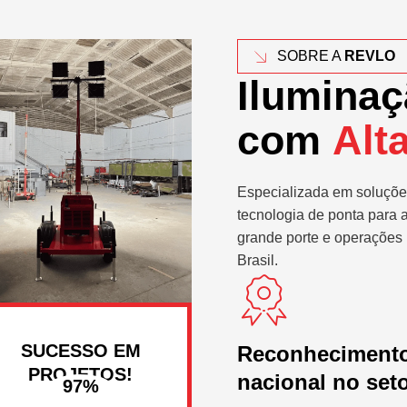
SOBRE A
REVLO
Iluminaç
com
Alt
Especializada em soluçõe
tecnologia de ponta para 
grande porte e operações 
Brasil.
SUCESSO EM
Reconheciment
PROJETOS!
nacional no set