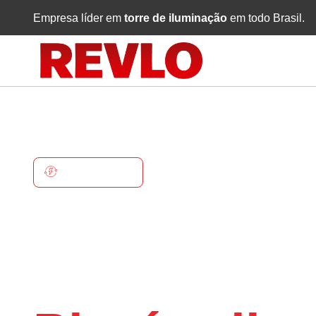
Empresa líder em
torre de iluminação
em todo Brasil.
PINTÓPOLIS
Torre De
Iluminaçã