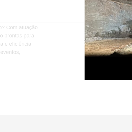
ção? Com atuação
ão prontas para
 e eficiência
 eventos,