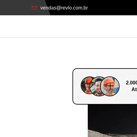
vendas@revlo.com.br
2.00
At
o Em