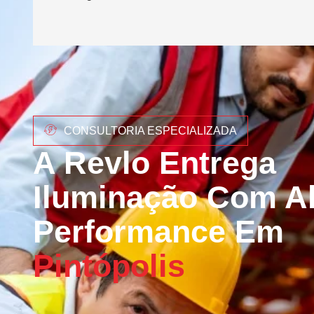
CONSULTORIA ESPECIALIZADA
A Revlo Entrega
Iluminação Com Al
Performance Em
Pintópolis