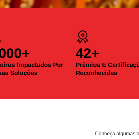
.000
+
42
+
eiros Impactados Por
Prêmios E Certificaç
sas Soluções
Reconhecidas
Conheça algumas op