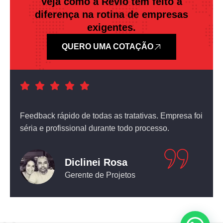
Veja como a Revlo tem feito a
diferença na rotina de empresas
exigentes.
QUERO UMA COTAÇÃO
a foi
Atendimento nota dez! O equipamento que comprei
não deixou nada a desejar.
Leticia Pediconi
Engenheira Civil