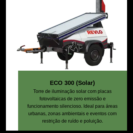
ECO 300 (Solar)
Torre de iluminação solar com placas
fotovoltaicas de zero emissão e
funcionamento silencioso. Ideal para áreas
urbanas, zonas ambientais e eventos com
restrição de ruído e poluição.