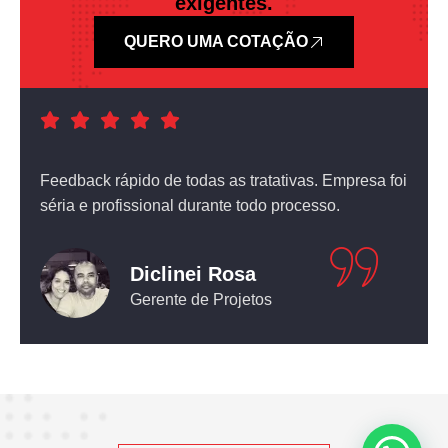
exigentes.
QUERO UMA COTAÇÃO
a foi
Atendimento nota dez! O equipamento que comprei
não deixou nada a desejar.
Leticia Pediconi
Engenheira Civil