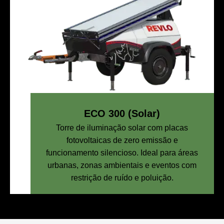
ECO 300 (Solar)
Torre de iluminação solar com placas
fotovoltaicas de zero emissão e
funcionamento silencioso. Ideal para áreas
urbanas, zonas ambientais e eventos com
restrição de ruído e poluição.