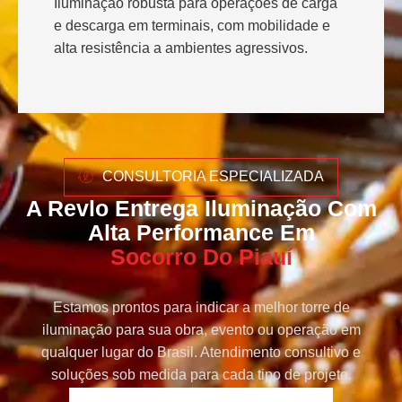
Iluminação robusta para operações de carga
e descarga em terminais, com mobilidade e
alta resistência a ambientes agressivos.
CONSULTORIA ESPECIALIZADA
A Revlo Entrega Iluminação Com
Alta Performance Em
Socorro Do Piauí
Estamos prontos para indicar a melhor torre de
iluminação para sua obra, evento ou operação em
qualquer lugar do Brasil. Atendimento consultivo e
soluções sob medida para cada tipo de projeto.