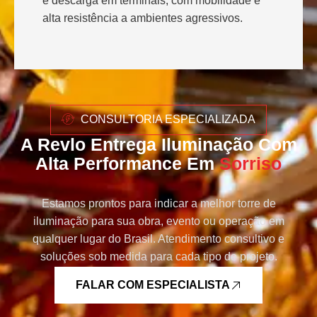
e descarga em terminais, com mobilidade e
alta resistência a ambientes agressivos.
CONSULTORIA ESPECIALIZADA
A Revlo Entrega Iluminação Com
Alta Performance Em
Sorriso
Estamos prontos para indicar a melhor torre de
iluminação para sua obra, evento ou operação em
qualquer lugar do Brasil. Atendimento consultivo e
soluções sob medida para cada tipo de projeto.
FALAR COM ESPECIALISTA